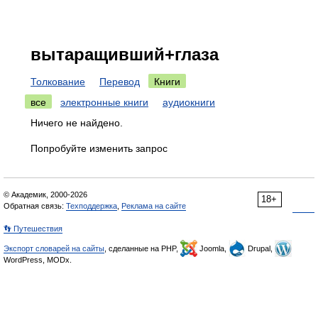
вытаращивший+глаза
Толкование
Перевод
Книги
все
электронные книги
аудиокниги
Ничего не найдено.
Попробуйте изменить запрос
© Академик, 2000-2026
18+
Обратная связь:
Техподдержка
,
Реклама на сайте
👣 Путешествия
Экспорт словарей на сайты
, сделанные на PHP,
Joomla,
Drupal,
WordPress, MODx.